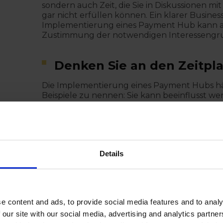
sondern auch Zeit, die Sie in Diskussionen mi
gar nicht erfüllen können. Ein klarer Busine
Implementierung eines Payment Hub kann a
Zustimmung der notwendigen Interessengru
Denken Sie an den Zeitpl
Die Implementierung eines Payment Hubs hä
Beispiele zu nennen: Sie kann beeinflusst w
Finanzteams, die Komplexität der aktuellen
integriert werden muss), die Komplexität d
Tochtergesellschaften usw.) oder die Verfügb
Anbieters, die Sie bei der Einführung einer 
Details
Wie viel Zentralisierung v
Viele Unternehmen erwägen eine Zentralisie
an das Group Treasury abzugeben und so die
e content and ads, to provide social media features and to analy
besseren Einblick in alle Zahlungen zu erh
 our site with our social media, advertising and analytics partn
wie stark sie die Lösung zentralisieren wolle