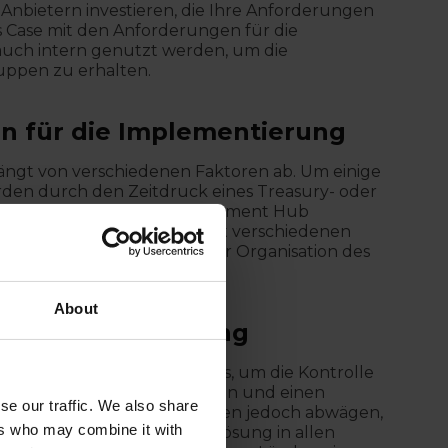
t Anbietern investieren, die Ihre Anforderungen
ss Case mit den Anforderungen für die
uch intern genutzt werden, um die
ppen zu erhalten.
an für die Implementierung
ngt von verschiedenen Faktoren ab. Um einige
erden durch den Zeitdruck eines Treasury- oder
 Systemlandschaft (da ein Payment Hub
er Unternehmensstruktur (mit verschiedenen
arkeit von Fachleuten in der Organisation des
Lösung unterstützen.
About
s. Dezentralisierung
rung ihres Zahlungsverkehrs, um die Kontrolle
 Prozesseffizienz zu erhöhen und einen
se our traffic. We also share
alten. Die Unternehmen müssen jedoch abwägen,
ers who may combine it with
n. Einige Kunden führen die Lösung in allen