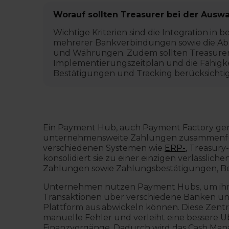
Worauf sollten Treasurer bei der Aus
Wichtige Kriterien sind die Integration i
mehrerer Bankverbindungen sowie die Ab
und Währungen. Zudem sollten Treasurer 
Implementierungszeitplan und die Fähig
Bestätigungen und Tracking berücksichti
Ein Payment Hub, auch Payment Factory genann
unternehmensweite Zahlungen zusammenführ
verschiedenen Systemen wie
ERP-
, Treasur
konsolidiert sie zu einer einzigen verlässlic
Zahlungen sowie Zahlungsbestätigungen, Be
Unternehmen nutzen Payment Hubs, um ihre Z
Transaktionen über verschiedene Banken un
Plattform aus abwickeln können. Diese Zentral
manuelle Fehler und verleiht eine bessere Ü
Finanzvorgänge. Dadurch wird das Cash Man