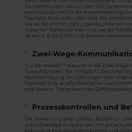
verschiedene ERP-Systeme integrieren musste
Da Rechnungen häufig über ERP-Systeme wei
wertvolle Quelle für die Automatisierung von
Payment Hub verbunden sind. Wir empfehlen
wie sie bei solchen Zahlungsintegrationen v
Systemen fließen können und wie die Dateif
sie sich z. B. bei ERPs und Banken unterschei
Zwei-Wege-Kommunikati
Für die meisten Treasurer ist die Zwei-Wege
Auswahlprozess. Sie ermöglicht den Empfan
Nachverfolgung von Zahlungen oder andere 
Payment Hub an alle Beteiligten übermittel
eine bessere Transparenz des Zahlungsstat
Prozesskontrollen und B
Die Verwaltung einer großen Anzahl von Za
zeitaufwändige Aufgabe sein. Um sicherzustel
betrügerischen Aktivitäten kommt und gleichze