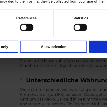
Niederlassungen in Dutzenden von Ländern ei
 provided to them or that they’ve collected from your use of their
Lateinamerika aus, während andere täglich 
verarbeiten.
Preferences
Statistics
Arten von Zahlungen, die
müssen
Es ist wichtig, die Arten von Zahlungen einzu
verschiedenen Payment Hub-Lösungen unters
 only
Allow selection
fortschrittlichen Zahlungstechnologien kö
länderübergreifende und Inlandszahlungen,
Stapel- und Einzelzahlungen usw. abdecken. 
Markt für ein breites Spektrum von Anforde
Unterschiedliche Währun
Wenn Unternehmen weltweit tätig sind, müss
Fremdwährungen (FX) befassen. Dabei geht
und um das Risiko, Bargeld in bestimmten W
andere umzutauschen. Ein Payment Hub kann