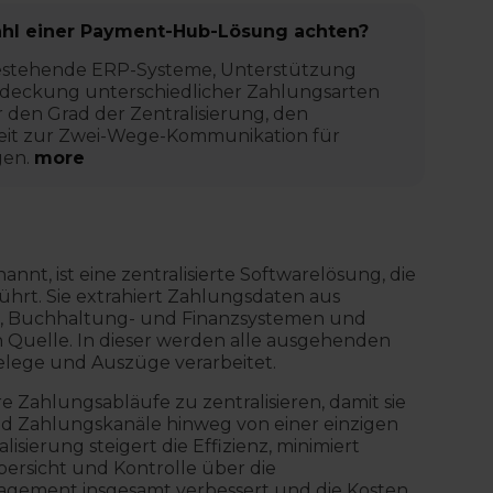
wahl einer Payment-Hub-Lösung achten?
n bestehende ERP-Systeme, Unterstützung
deckung unterschiedlicher Zahlungsarten
den Grad der Zentralisierung, den
keit zur Zwei-Wege-Kommunikation für
gen.
more
t, ist eine zentralisierte Softwarelösung, die
t. Sie extrahiert Zahlungsdaten aus
y-, Buchhaltung- und Finanzsystemen und
hen Quelle. In dieser werden alle ausgehenden
lege und Auszüge verarbeitet.
ahlungsabläufe zu zentralisieren, damit sie
d Zahlungskanäle hinweg von einer einzigen
isierung steigert die Effizienz, minimiert
bersicht und Kontrolle über die
agement insgesamt verbessert und die Kosten,