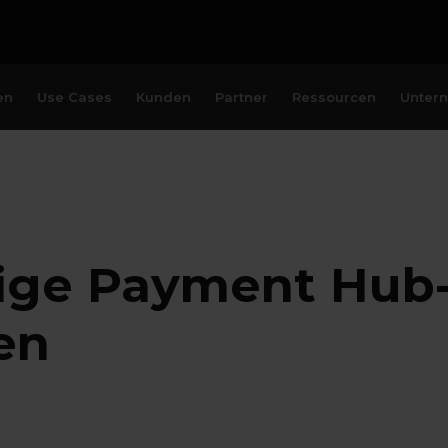
en
Use Cases
Kunden
Partner
Ressourcen
Unter
htige Payment Hub
en