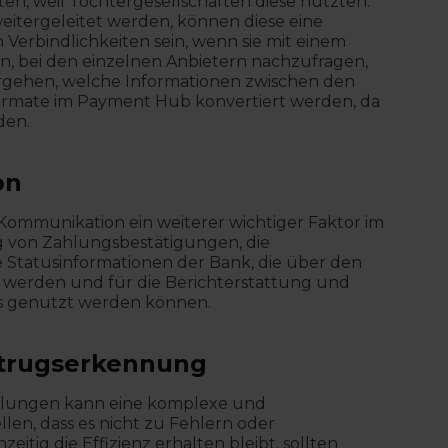
n, weil Tochtergesellschaften diese nutzten.
tergeleitet werden, können diese eine
 Verbindlichkeiten sein, wenn sie mit einem
, bei den einzelnen Anbietern nachzufragen,
orgehen, welche Informationen zwischen den
ormate im Payment Hub konvertiert werden, da
den.
on
-Kommunikation ein weiterer wichtiger Faktor im
g von Zahlungsbestätigungen, die
Statusinformationen der Bank, die über den
t werden und für die Berichterstattung und
us genutzt werden können.
etrugserkennung
hlungen kann eine komplexe und
len, dass es nicht zu Fehlern oder
itig die Effizienz erhalten bleibt, sollten