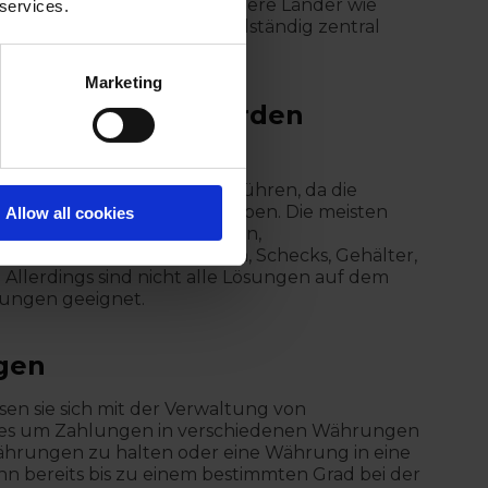
n, schließen aber schwierigere Länder wie
 services.
Tausende von Zahlungen vollständig zentral
Marketing
 durchgeführt werden
grenzen, die Sie derzeit ausführen, da die
chiedliche Fähigkeiten haben. Die meisten
Allow all cookies
nnen verschiedene Währungen,
 ACH, SEPA, Überweisungen, Schecks, Gehälter,
Allerdings sind nicht alle Lösungen auf dem
rungen geeignet.
gen
en sie sich mit der Verwaltung von
 es um Zahlungen in verschiedenen Währungen
ährungen zu halten oder eine Währung in eine
 bereits bis zu einem bestimmten Grad bei der