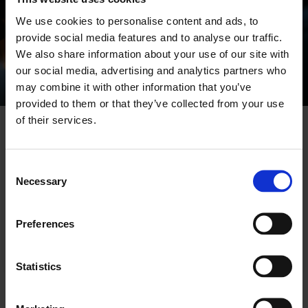
We use cookies to personalise content and ads, to
TRUSTED SOFTWARE PROVIDER
provide social media features and to analyse our traffic.
We also share information about your use of our site with
Sicher, Zertifiziert, in Europa
our social media, advertising and analytics partners who
may combine it with other information that you’ve
Nomentia ist nach führenden
Sicherheitsstandards für Treasury-Daten
provided to them or that they’ve collected from your use
zertifiziert und verfügt über
of their services.
Schutzmaßnahmen und
Nachvollziehbarkeit. Entwickelt und
unterstützt von in Europa ansässigen
Consent
Treasury- und Finanzexperten, die lokale
Necessary
Selection
Praktiken, Prozesse und regulatorische
Anforderungen verstehen.
Preferences
Mehr erfahren
Statistics