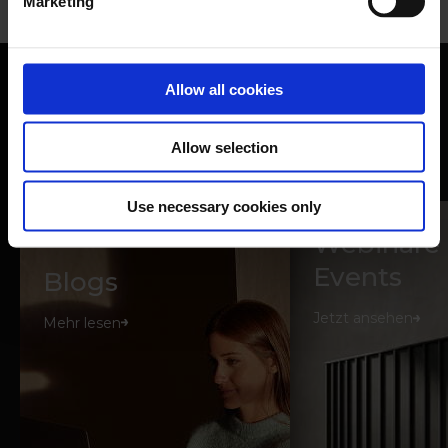
Marketing
Allow all cookies
Nomentia Guides and
Ressourcen
Allow selection
Use necessary cookies only
Webinare
Events
Blogs
Jetzt ansehen
Mehr lesen