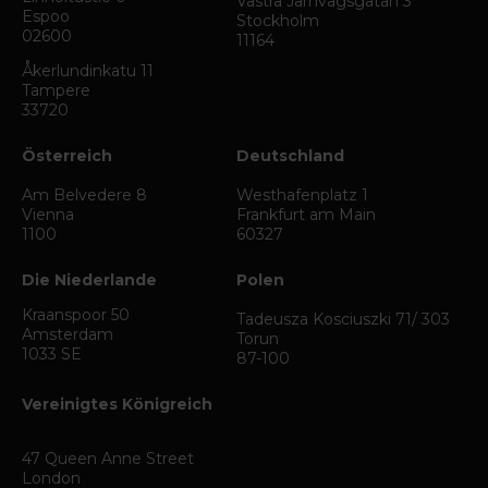
Västra Järnvägsgatan 3
Espoo
Stockholm
02600
11164
Åkerlundinkatu 11
Tampere
33720
Österreich
Deutschland
Am Belvedere 8
Westhafenplatz 1
Vienna
Frankfurt am Main
1100
60327
Die Niederlande
Polen
Kraanspoor 50
Tadeusza Kosciuszki 71/ 303
Amsterdam
Torun
1033 SE
87-100
Vereinigtes Königreich
47 Queen Anne Street
London