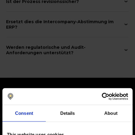
Ist der Prozess revisionssicher?
Ersetzt dies die Intercompany-Abstimmung im
ERP?
Werden regulatorische und Audit-
Anforderungen unterstützt?
Kunden bewerten Nomentia mit
98
%
hervorragendem Feedback
Consent
Details
About
This website uses cookies