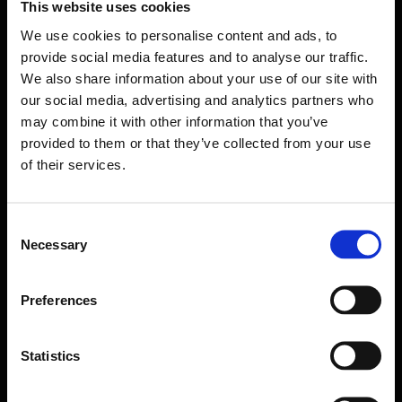
This website uses cookies
ON-DEMAND WEBINAR
We use cookies to personalise content and ads, to
provide social media features and to analyse our traffic.
Cash management
Treasury management
We also share information about your use of our site with
Risk management
Bank management
our social media, advertising and analytics partners who
Liquidity & forecasting
may combine it with other information that you’ve
provided to them or that they’ve collected from your use
Von Prozesslast zu Performance
of their services.
Zwischen steigender Betrugsgefahr, neuen
regulatorischen Anforderungen und
Consent
wachsender Komplexität im
Necessary
Selection
Zahlungsverkehr stehen Treasury-Teams im
DACH-Mittelstand zunehmend unter Druck.
Prozesse sind fragmentiert, Freigaben oft
Preferences
manuell, und es fehlt zunehmend an
Transparenz – bei gleichzeitig steigenden
Erwartungen von CFOs, Prüfern und
Statistics
Regulatoren.