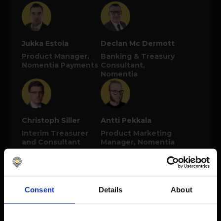
Jukka Estola
Declan Mc Dermott
Product Manager,
Banking & Treasury
Nomentia Payments
Consultant,
Nomentia
Christoph Siller
Antti Pekkala
Interim Treasurer
Product Marketing
and Consultant
Manager, Nomentia
Jetzt ansehen
Consent
Details
About