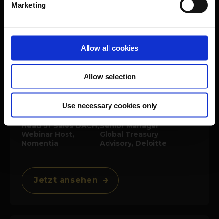
Marketing
Annette Gilles
Hubert Rappold
Allow all cookies
Corporate
Senior Treasury
Treasurer, The
Expert, Nomentia
Treasury Experts
Allow selection
Use necessary cookies only
Daniel Andres
Katja Franz
Head of Sales DACH,
Senior Manager
Webinar Host,
Global Treasury
Nomentia
Advisory, Deloitte
Jetzt ansehen