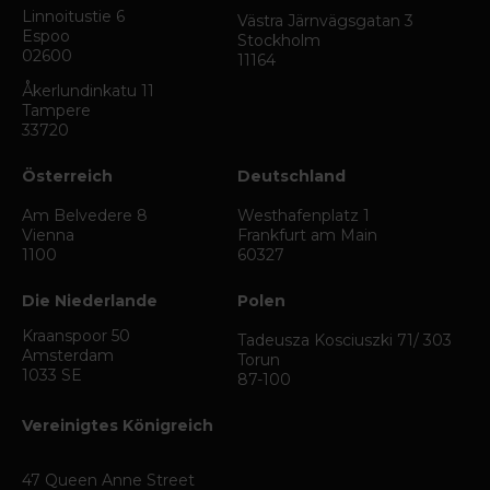
Linnoitustie 6
Västra Järnvägsgatan 3
Espoo
Stockholm
02600
11164
Åkerlundinkatu 11
Tampere
33720
Österreich
Deutschland
Am Belvedere 8
Westhafenplatz 1
Vienna
Frankfurt am Main
1100
60327
Die Niederlande
Polen
Kraanspoor 50
Tadeusza Kosciuszki 71/ 303
Amsterdam
Torun
1033 SE
87-100
Vereinigtes Königreich
47 Queen Anne Street