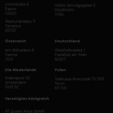
Linnoitustie 6
Västra Järnvägsgatan 3
Espoo
Stockholm
02600
11164
Åkerlundinkatu 11
Tampere
33720
Österreich
Deutschland
Am Belvedere 8
Westhafenplatz 1
Vienna
Frankfurt am Main
1100
60327
Die Niederlande
Polen
Kraanspoor 50
Tadeusza Kosciuszki 71/ 303
Amsterdam
Torun
1033 SE
87-100
Vereinigtes Königreich
47 Queen Anne Street