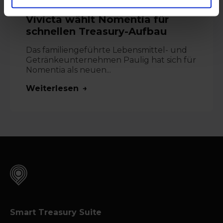
13. Februar 2026
Vivicta wählt Nomentia für
schnellen Treasury-Aufbau
Das familiengeführte Lebensmittel- und
Getränkeunternehmen Paulig hat sich für
Nomentia als neuen...
Weiterlesen
Smart Treasury Suite