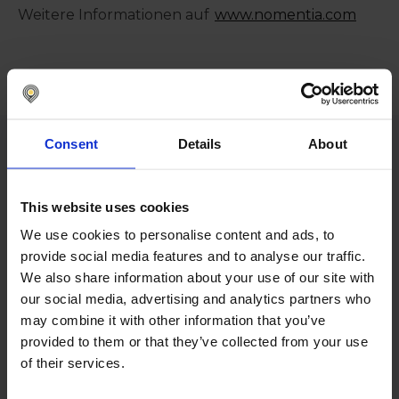
Weitere Informationen auf
www.nomentia.com
Consent
Details
About
Folgende Beiträge könnten Sie
auch interessieren
This website uses cookies
Alle Beiträge anzeigen
We use cookies to personalise content and ads, to
provide social media features and to analyse our traffic.
We also share information about your use of our site with
our social media, advertising and analytics partners who
may combine it with other information that you’ve
7. September 2021
provided to them or that they’ve collected from your use
Nomentia erwirbt TIPCO
of their services.
Treasury & Technology