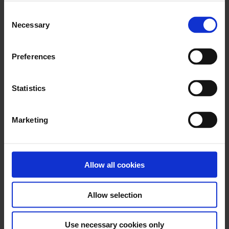
Das familiengeführte Lebensmittel- und
Consent
Getränkeunternehmen Paulig hat sich für
Necessary
Selection
Nomentia als neuen...
Weiterlesen
Preferences
Statistics
12. März 2026
Neova Group entscheidet sich
Marketing
für Nomentia im Treasury
Das familiengeführte Lebensmittel- und
Getränkeunternehmen Paulig hat sich für
Allow all cookies
Nomentia als neuen...
Weiterlesen
Allow selection
Use necessary cookies only