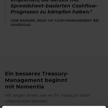
Spreadsheet-basierten Cashflow-
Prognosen zu kämpfen haben."
GEIR BAKKEN, HEAD OF CASH MANAGEMENT BEI
SAVEROAD
Ein besseres
Treasury-
Management beginnt
mit
Nomentia
Wir zeigen Ihnen
, wie wir Ihr Treasury-Team
unterstützen können.