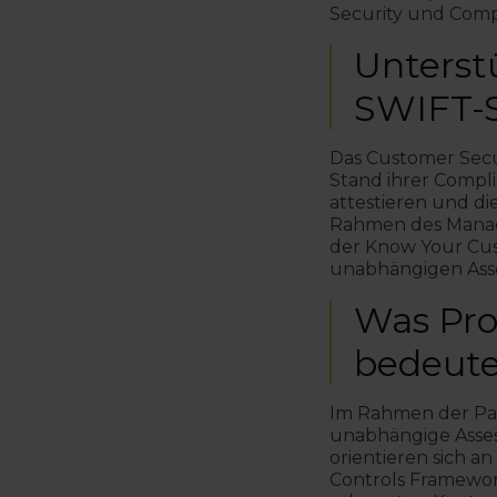
Security und Compl
Unterst
SWIFT-S
Das Customer Secu
Stand ihrer Compl
attestieren und d
Rahmen des Manag
der Know Your Cust
unabhängigen Asse
Was Pr
bedeute
Im Rahmen der Pa
unabhängige Asse
orientieren sich 
Controls Framework