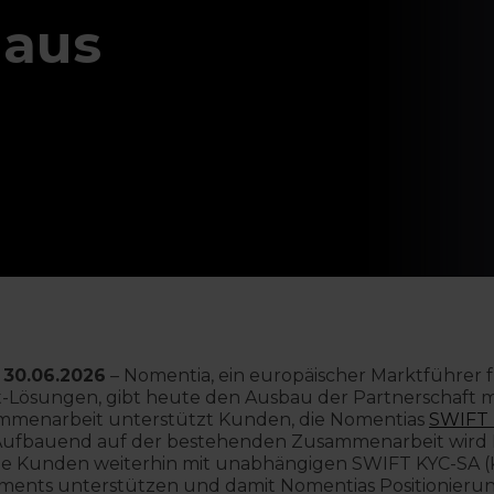
 aus
 30.06.2026
–
Nomentia, ein europäischer Marktführer 
Lösungen, gibt heute den Ausbau der Partnerschaft 
mmenarbeit unterstützt Kunden, die Nomentias
SWIFT 
Aufbauend auf der bestehenden Zusammenarbeit wird
e Kunden weiterhin mit unabhängigen SWIFT KYC-SA (
ssments unterstützen und damit Nomentias Positionieru