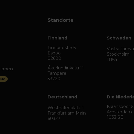
Standorte
Finnland
Schweden
Linnoitustie 6
Västra Järnv
Espoo
Stockholm
02600
11164
Åkerlundinkatu 11
tionen
Tampere
33720
EN!
Deutschland
Die Niederl
Kraanspoor 
Westhafenplatz 1
Amsterdam
Frankfurt am Main
1033 SE
60327