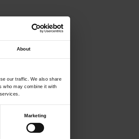
ikomanagement und
e-Anforderungen zu
mgebungen
About
nssicherheit,
usammenarbeit mit
lierten Branchen.
se schafft
sbehörden. Die
se our traffic. We also share
n im SWIFT-
ers who may combine it with
 services.
Marketing
gen unterstützt
tung zu erbringen.