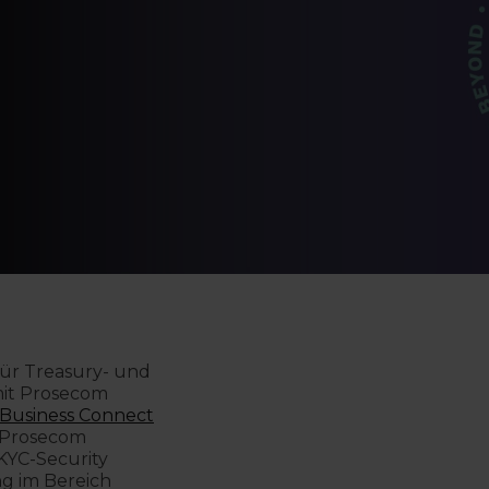
für Treasury- und
mit Prosecom
Business Connect
 Prosecom
KYC-Security
ng im Bereich