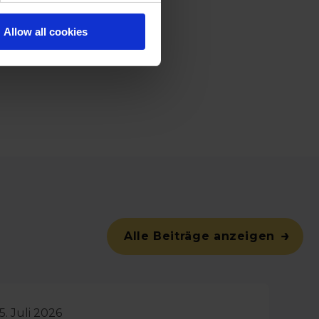
ein End-to-End-TMS,
nosen und -
Allow all cookies
en, Treasury-
.
Alle Beiträge anzeigen
5. Juli 2026