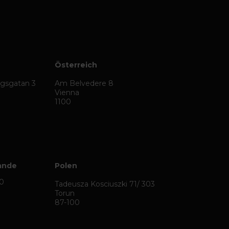
Österreich
ägsgatan 3
Am Belvedere 8
Vienna
1100
ande
Polen
50
Tadeusza Kosciuszki 71/ 303
Torun
87-100