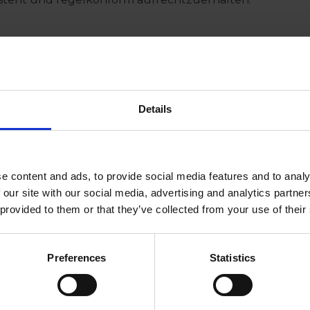
ecom
vertrauenswürdiger Partner für Cybersecurity und Ris
sationen dabei, ihre Sicherheit zu stärken, Complianc
ative Resilienz in zunehmend komplexen digitalen U
Details
nternehmen verbindet fundierte Expertise in Informatio
sikomanagement mit praktischer Erfahrung aus der Z
 Finanzdienstleistungen, Technologie und anderen regu
ion aus strategischer Beratung und praxisnaher Experti
iges Vertrauen bei Kunden, Partnern und Regulierung
e content and ads, to provide social media features and to analy
t Nomentia stärkt Prosecoms Fähigkeit, Organisatione
 our site with our social media, advertising and analytics partn
erstützen.
 provided to them or that they’ve collected from your use of their
Preferences
Statistics
entia
Marktführer für Treasury- und Cash-Management-Lösun
0 Treasury-Teams in 100 Ländern dabei, ihre beste Leis