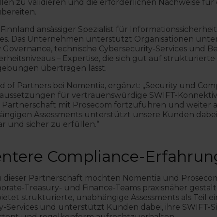
len zu validieren und die erforderlichen Nachweise für d
bereiten.
 Finnland ansässiger Spezialist für Informationssicherhei
es. Das Unternehmen unterstützt Organisationen unte
y Governance, technische Cybersecurity-Services und
rheitsniveaus – Expertise, die sich gut auf strukturiert
gebungen übertragen lässt.
d of Partners bei Nomentia, ergänzt: „Security und Com
ussetzungen für vertrauenswürdige SWIFT-Konnektivit
e Partnerschaft mit Prosecom fortzuführen und weiter 
hängigen Assessments unterstützt unsere Kunden dabei
 und sicher zu erfüllen.“
entere Compliance-Erfahrun
 dieser Partnerschaft möchten Nomentia und Proseco
orate-Treasury- und Finance-Teams praxisnäher gestalt
etet strukturierte, unabhängige Assessments als Teil 
-Services und unterstützt Kunden dabei, ihre SWIFT-Si
sistent und regelkonform aufrechtzuerhalten.