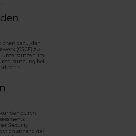
n.
nden
tionen dazu, den
ework (CSCF) zu
u unterstützen. Im
nterstützung bei
hrlichen
en
e Kunden durch
sessments
er Security
osition anhand der