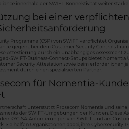
iance innerhalb der SWIFT-Konnektivität weiter stärke
ützung bei einer verpflichte
icherheitsanforderung
rity Programme (CSP) von SWIFT verpflichtet Organisa
iance gegenüber dem Customer Security Controls Fram
iese Attestierung durch ein unabhängiges Assessment z
ed-SWIFT-Business-Connect-Setups bietet Nomentia U
omer Security Attestation sowie beim erforderlichen jä
ssment durch einen spezialisierten Partner.
osecom für Nomentia-Kund
t
rtnerschaft unterstützt Prosecom Nomentia und sein
ssments der SWIFT-Umgebungen der Kunden. Diese As
an den KYC-SA-Anforderungen von SWIFT und am Custom
. Sie helfen Organisationen dabei, ihre Cybersecurity-P