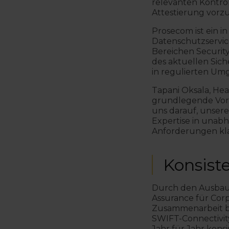
relevanten Kontrol
Attestierung vorzu
Prosecom ist ein in
Datenschutzservic
Bereichen Securit
des aktuellen Siche
in regulierten Um
Tapani Oksala, Hea
grundlegende Vora
uns darauf, unser
Expertise in unab
Anforderungen klar
Konsist
Durch den Ausbau
Assurance für Corp
Zusammenarbeit bi
SWIFT-Connectivity
Jahr für Jahr kon