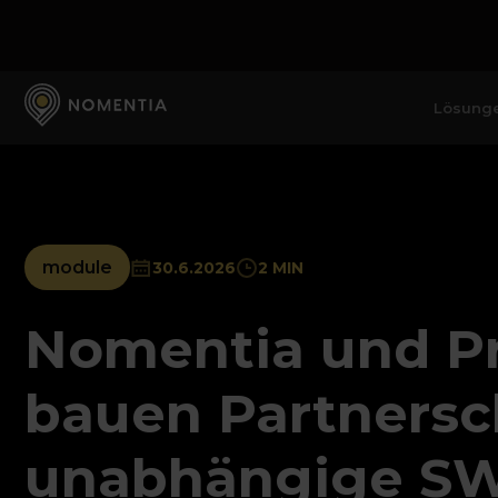
Lösung
module
30.6.2026
2 MIN
Nomentia und P
bauen Partnersch
unabhängige SW