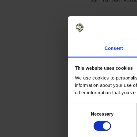
Über Pros
Prosecom ist ein 
unterstützt Organi
erfüllen und oper
Consent
aufzubauen. Das U
Governance und Ri
Organisationen in
This website uses cookies
Durch die Kombinat
Prosecom nachhalt
We use cookies to personalis
Zusammenarbeit mi
information about your use of
Ökosystem zu unt
other information that you’ve
www.prosecom.fi
Consent
Necessary
Selection
Über Nom
Als europäischer 
Nomentia über 1.40