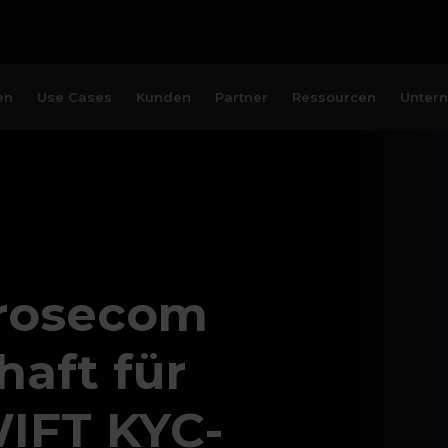
en
Use Cases
Kunden
Partner
Ressourcen
Unter
rosecom
aft für
IFT KYC-