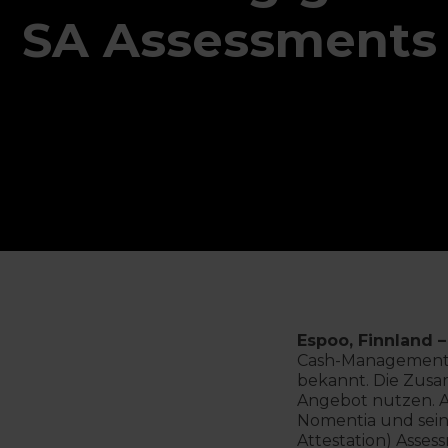
SA Assessments
Espoo, Finnland –
Cash-Management-
bekannt. Die Zusa
Angebot nutzen. 
Nomentia und sein
Attestation) Asse