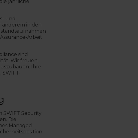
ie jährliche
ts- und
r anderem in den
 Bestandsaufnahmen
e Assurance-Arbeit
pliance sind
ät. Wir freuen
auszubauen. Ihre
, SWIFT-
g
m SWIFT Security
en. Die
eines Managed-
cherheitsposition