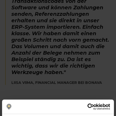
Transaktionscodes von der
Software und können Zahlungen
senden, Referenzzahlungen
erhalten und sie direkt in unser
ERP-System importieren. Einfach
klasse. Wir haben damit einen
großen Schritt nach vorn gemacht.
Das Volumen und damit auch die
Anzahl der Belege nehmen zum
Beispiel ständig zu. Da ist es
wichtig, dass wir die richtigen
Werkzeuge haben."
LIISA VIIMA, FINANCIAL MANAGER BEI BONAVA
Bis zu 20% Zeitersparnis durch
Automatisierung