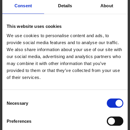
Dank Nomentia Payments ist die Zeitersparnis jetzt
Consent
Details
About
erheblich. Durch die Automatisierung der
Zahlungsprozesse des Unternehmens konnte
Amanda bis zu einem Fünftel ihrer Arbeitszeit
This website uses cookies
einsparen, da manuelle Routinearbeiten nun
automatisch ablaufen.
We use cookies to personalise content and ads, to
provide social media features and to analyse our traffic.
Auch Liisa ist überzeugt, dass die Lösungen von
Nomentia ihr Geld wert sind. Bedenkt man die
We also share information about your use of our site with
Zeitersparnis und alle weiteren Vorteile, ist das
our social media, advertising and analytics partners who
Ergebnis definitiv positiv.
may combine it with other information that you’ve
provided to them or that they’ve collected from your use
of their services.
"Wir können die Software und den
Service von Nomentia wärmstens
Consent
empfehlen. Das Produkt ist
Necessary
Selection
ausgezeichnet."
LIISA VIIMA, FINANCIAL MANAGER BEI BONAVA
Preferences