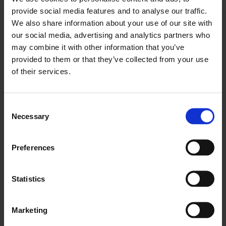
provide social media features and to analyse our traffic.
We also share information about your use of our site with
our social media, advertising and analytics partners who
Folgende Beiträge könnten Sie
may combine it with other information that you’ve
auch interessieren
provided to them or that they’ve collected from your use
of their services.
Alle Beiträge anzeigen
Consent
Necessary
Selection
7. Januar 2026
Preferences
Nomentia ernennt Marc Vietor
zum Chief Product Officer
Statistics
Ein führender Anbieter für nachhaltige
Wasser- und Abfallmanagementsysteme
modernisiert sein...
Marketing
Weiterlesen