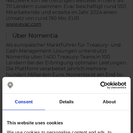
Netzwerk von Vertretungen weltweit in mehr als
70 Ländern zusammen. Evac beschäftigt rund 550
Mitarbeitende und erzielte im Jahr 2024 einen
Umsatz von rund 190 Mio. EUR.
www.evac.com
Über Nomentia
Als europäischer Marktführer für Treasury- und
Cash-Management-Lösungen unterstützt
Nomentia über 1.400 Treasury-Teams in 100
Ländern bei der Erbringung optimaler Leistungen.
Die Plattform verarbeitet jährlich mehrere
hundert Milliarden Euro. Nomentia ist ein End-to-
End-TMS, das sich auf globalen Zahlungsverkehr,
Bankenkonnektivität, Cash-Prognose und -
Transparenz, Bankkontenverwaltung,
Automatisierung von Finanzprozessen, Treasury-
Consent
Details
About
Workflows, FX-Risiko, Inhouse-Banking und Trade
Finance spezialisiert hat.
www.nomentia.com
.
This website uses cookies
We use cookies to personalise content and ads, to