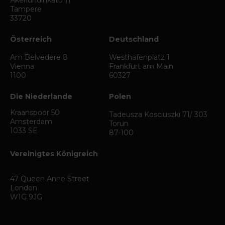
Åkerlundinkatu 11
Tampere
33720
Österreich
Deutschland
Am Belvedere 8
Westhafenplatz 1
Vienna
Frankfurt am Main
1100
60327
Die Niederlande
Polen
Kraanspoor 50
Tadeusza Kosciuszki 71/ 303
Amsterdam
Torun
1033 SE
87-100
Vereinigtes Königreich
47 Queen Anne Street
London
W1G 9JG