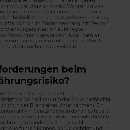
e finanzielle Transaktion in einer anderen
ehmens durchgeführt wird. Währungsrisiken
auch aus externen Quellen entstehen. Zu den
isiken herbeiführen können, gehören Treasury,
e Kräfte können im Zusammenhang mit Devisen
schwankungen, staatlich auferlegte
r Verrechnungspreisrisiken (sog.
Transfer
e in einzelnen Ländern oder sogar weltweit
ko eines Unternehmens auswirken.
sforderungen beim
hrungsrisiko?
s einer Vielzahl von Gründen eine
chtigt werden sollten, um das Risiko nachhaltig
ch oft in der Bilanz eines Unternehmens. Ein
ten aktiv in den Ländern, in denen es tätig ist,
en darauf hin, dass ein Währungsrisiko besteht.
hrungen handelt, sollten sowohl interne als
gsrisiko führen können, berücksichtigt und