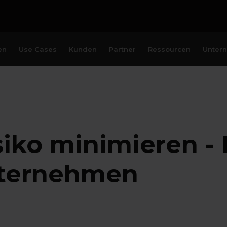
en
Use Cases
Kunden
Partner
Ressourcen
Unter
iko minimieren - 
nternehmen