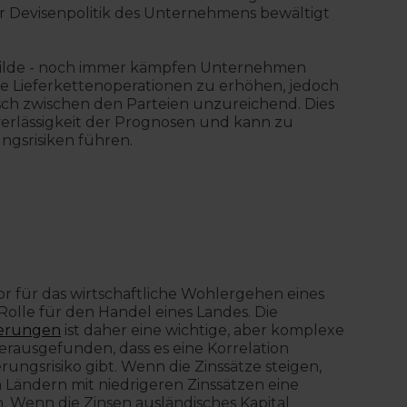
 der Devisenpolitik des Unternehmens bewältigt
Gebilde - noch immer kämpfen Unternehmen
hre Lieferkettenoperationen zu erhöhen, jedoch
ch zwischen den Parteien unzureichend. Dies
verlässigkeit der Prognosen und kann zu
gsrisiken führen.
or für das wirtschaftliche Wohlergehen eines
olle für den Handel eines Landes. Die
derungen
ist daher eine wichtige, aber komplexe
erausgefunden, dass es eine Korrelation
gsrisiko gibt. Wenn die Zinssätze steigen,
Ländern mit niedrigeren Zinssätzen eine
n. Wenn die Zinsen ausländisches Kapital