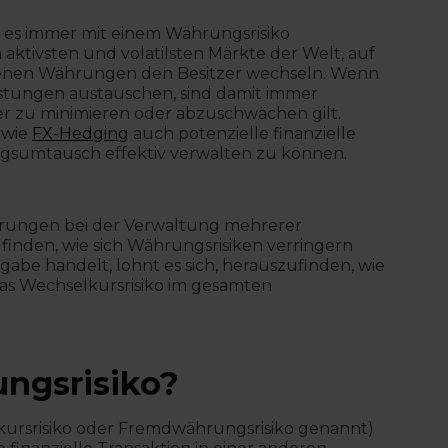
 es immer mit einem Währungsrisiko
ktivsten und volatilsten Märkte der Welt, auf
iedenen Währungen den Besitzer wechseln. Wenn
tungen austauschen, sind damit immer
der zu minimieren oder abzuschwächen gilt.
 wie
FX-Hedging
auch potenzielle finanzielle
gsumtausch effektiv verwalten zu können.
derungen bei der Verwaltung mehrerer
nden, wie sich Währungsrisiken verringern
abe handelt, lohnt es sich, herauszufinden, wie
as Wechselkursrisiko im gesamten
ngsrisiko?
lkursrisiko oder Fremdwährungsrisiko genannt)