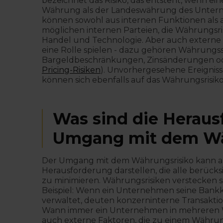
bezeichnet das Risiko, das entsteht, wenn ein
Währung als der Landeswährung des Untern
können sowohl aus internen Funktionen als 
möglichen internen Parteien, die Währungsr
Handel und Technologie. Aber auch extern
eine Rolle spielen - dazu gehören Währungs
Bargeldbeschränkungen, Zinsänderungen ode
Pricing-Risiken
). Unvorhergesehene Ereigniss
können sich ebenfalls auf das Währungsrisi
Was sind die Herau
Umgang mit dem Wä
Der Umgang mit dem Währungsrisiko kann au
Herausforderung darstellen, die alle berücksi
zu minimieren. Währungsrisiken verstecken si
Beispiel: Wenn ein Unternehmen seine Bankkon
verwaltet, deuten konzerninterne Transaktion
Wann immer ein Unternehmen in mehreren Wä
auch externe Faktoren, die zu einem Währun