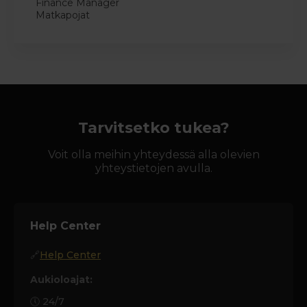
Finance Manager
Matkapojat
Tarvitsetko tukea?
Voit olla meihin yhteydessä alla olevien
yhteystietojen avulla.
Help Center
🔗
Help Center
Aukioloajat:
🕔 24/7