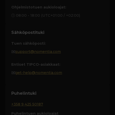
Ohjelmistotuen aukioloajat:
🕔 08:00 - 18:00 (UTC+01:00 / +02:00)
Sähköpostituki
Tuen sähköposti:
✉️
support@nomentia.com
Entiset TIPCO-asiakkaat:
✉️
get-help@nomentia.com
Puhelintuki
+358 9 425 50187
Puhelintuen aukioloajat