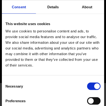
tutkitaan ja ratkaistaan, ja pitää sinut
kartalla prosessin etenemisestä.
Consent
Details
About
5. Tarvittaessa voimme siirtää
This website uses cookies
muutospyyntösi Professional Services -
tiimillemme, ohjata virheet R&D-tiimille tai
We use cookies to personalise content and ads, to
konsultoida alustatiimiä työmme tueksi.
provide social media features and to analyse our traffic.
We also share information about your use of our site with
our social media, advertising and analytics partners who
6. Tukitiketti ratkaistaan, suljetaan ja
may combine it with other information that you’ve
tallennetaan myöhempää analyysia varten.
Saatamme pyytää sinulta palautetta
provided to them or that they’ve collected from your use
kokemuksestasi.
of their services.
Consent
Necessary
Selection
Preferences