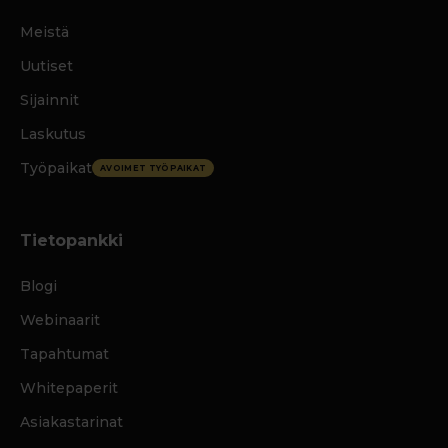
Meistä
Uutiset
Sijainnit
Laskutus
Työpaikat
AVOIMET TYÖPAIKAT
Tietopankki
Blogi
Webinaarit
Tapahtumat
Whitepaperit
Asiakastarinat