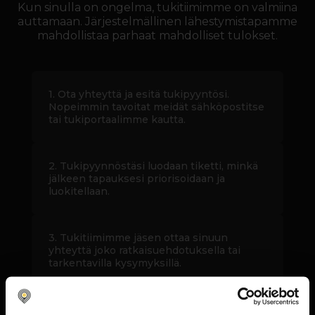
Kun sinulla on ongelma, tukitiimimme on valmiina
auttamaan. Järjestelmällinen lähestymistapamme
mahdollistaa parhaat mahdolliset tulokset.
1. Ota yhteyttä ja esitä tukipyyntösi.
Nopeimmin tavoitat meidät sähköpostitse
tai tukiportaalimme kautta.
2. Tukipyynnöstäsi luodaan tiketti, minkä
jälkeen tapauksesi priorisoidaan ja
luokitellaan.
3. Tukitiimimme jäsen ottaa sinuun
yhteyttä joko ratkaisuehdotuksella tai
tarkentavilla kysymyksillä.
4. Tukitiimimme varmistaa, että tapauksesi