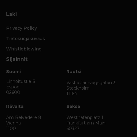
Laki
Privacy Policy
Tietosuojakuvaus
Whistleblowing
Sijainnit
Suomi
Ruotsi
Linnoitustie 6
Västra Järnvägsgatan 3
Espoo
Stockholm
02600
11164
Itävalta
Saksa
Am Belvedere 8
Westhafenplatz 1
Vienna
Frankfurt am Main
1100
60327