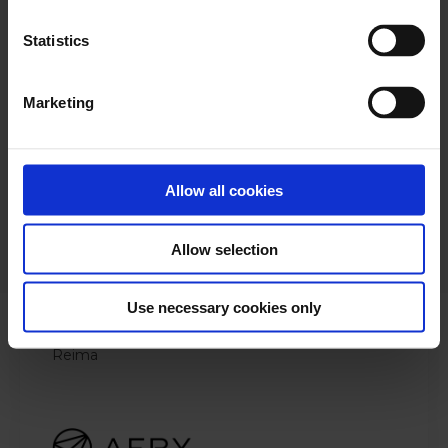
Asiakasyhteisömme antamaa
palautetta
Statistics
Palautteesi on korvaamatonta. Tässä otteita
saamastamme palautteesta.
Marketing
Allow all cookies
"Asiaan palataan aina nopeasti,
asiantuntijoiden vastaukset ovat avuliaita
Allow selection
ja korjaukset nopeita. 5/5 käyttäjätuki!"
Use necessary cookies only
Markku Miettinen
Treasury Controller
Reima