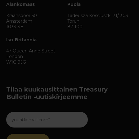
Alankomaat
Puola
Kraanspoor 50
Tadeusza Kosciuszki 71/ 303
Amsterdam
Torun
1033 SE
87-100
Iso-Britannia
47 Queen Anne Street
London
W1G 9JG
Tilaa kuukausittainen Treasury
Bulletin -uutiskirjeemme