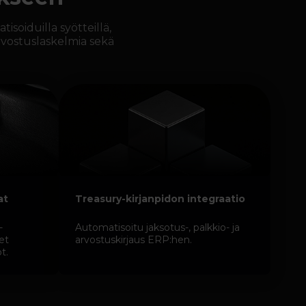
oiduilla syötteillä,
arvostuslaskelmia sekä
at
Treasury-kirjanpidon integraatio
-
Automatisoitu jaksotus-, palkkio- ja
et
arvostuskirjaus ERP:hen.
t.