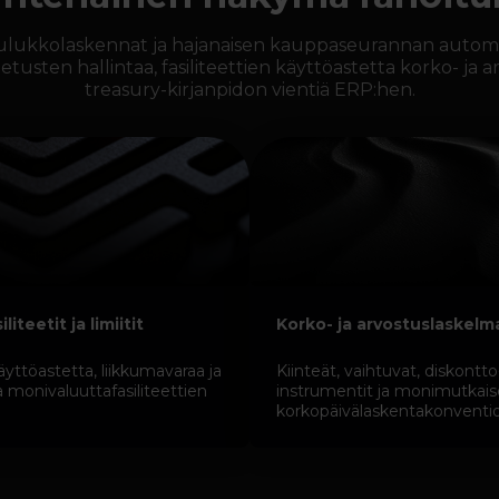
lukkolaskennat ja hajanaisen kauppaseurannan automatis
lletusten hallintaa, fasiliteettien käyttöastetta korko- ja 
treasury-kirjanpidon vientiä ERP:hen.
liteetit ja limiitit
Korko- ja arvostuslaskelm
yttöastetta, liikkumavaraa ja
Kiinteät, vaihtuvat, diskontto
a monivaluuttafasiliteettien
instrumentit ja monimutkais
korkopäivälaskentakonventio