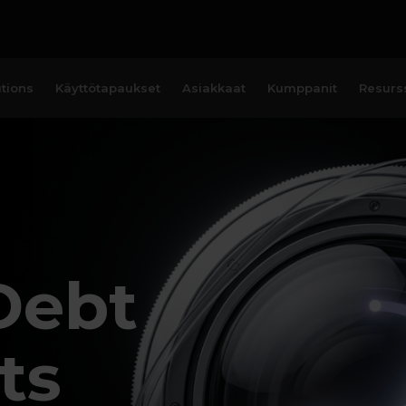
tions
Käyttötapaukset
Asiakkaat
Kumppanit
Resurss
Debt
ts