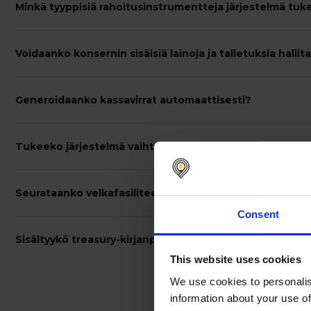
Minkä tyyppisiä rahoitusinstrumentteja järjestelmä tuk
Voidaanko konsernin sisäisiä lainoja ja talletuksia hallit
Generoidaanko kassavirrat automaattisesti?
Tukeeko järjestelmä vaihtuvia ja kiinteitä korkoja?
Seurataanko velkafasiliteetteja ja limiittejä?
Consent
Sisältyykö treasury-kirjanpito?
This website uses cookies
We use cookies to personalis
information about your use of