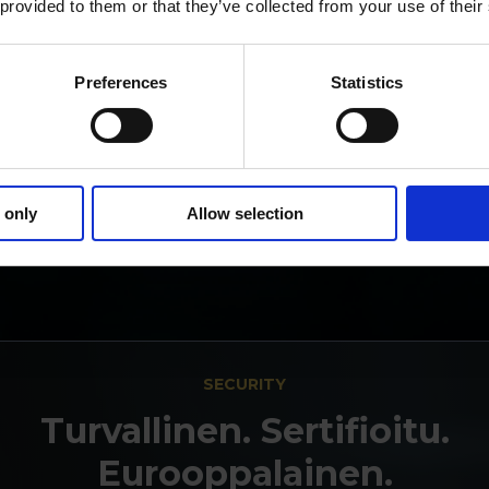
 provided to them or that they’ve collected from your use of their
%
asiakkaistamme antaa meille erinomaisen arvosa
Preferences
Statistics
 only
Allow selection
SECURITY
Turvallinen. Sertifioitu.
Eurooppalainen.