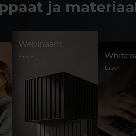
ppaat ja materiaal
Webinaarit
Whitep
Katso
Lataa