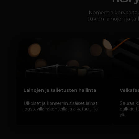
Nomentia korvaa tau
tukien lainojen ja ta
Lainojen ja talletusten hallinta
Velkafasi
Ulkoiset ja konsernin sisäiset lainat
Seuraa kä
joustavilla rakenteilla ja aikatauluilla.
palkkioit
yli.