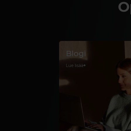
O
Blogi
Lue lisää