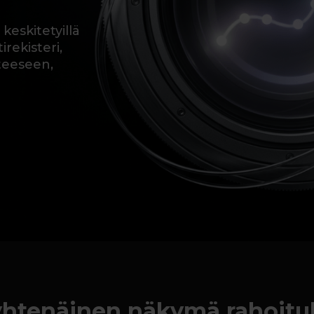
 keskitetyillä
rekisteri,
teeseen,
yhtenäinen näkymä rahoit