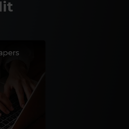
it
apers