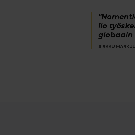
"Nomentia
ilo työsk
globaaln 
SIRKKU MARKUL