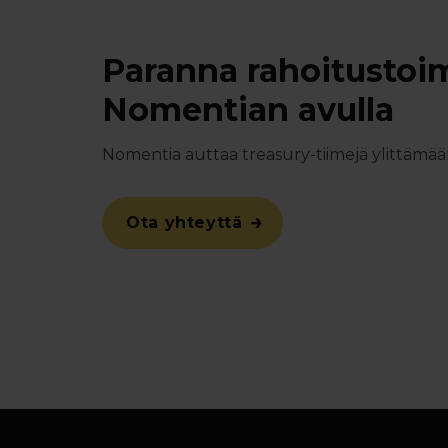
Paranna rahoitustoim
Nomentian avulla
Nomentia auttaa treasury-tiimejä ylittämään
Ota yhteyttä