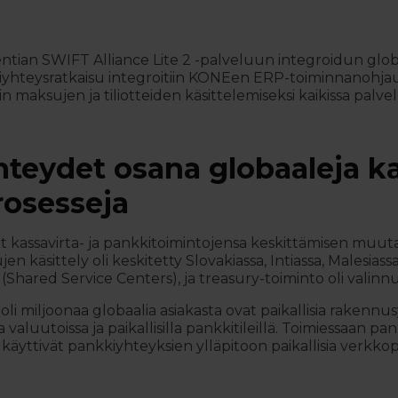
ntian SWIFT Alliance Lite 2 -palveluun integroidun glob
hteysratkaisu integroitiin KONEen ERP-toiminnanohjausj
in maksujen ja tiliotteiden käsittelemiseksi kaikissa palve
teydet osana globaaleja kas
osesseja
ut kassavirta- ja pankkitoimintojensa keskittämisen mu
en käsittely oli keskitetty Slovakiassa, Intiassa, Malesiassa 
(Shared Service Centers), ja treasury-toiminto oli valinnut
 miljoonaa globaalia asiakasta ovat paikallisia rakennusyh
sa valuutoissa ja paikallisilla pankkitileillä. Toimiessaan
äyttivät pankkiyhteyksien ylläpitoon paikallisia verkkop