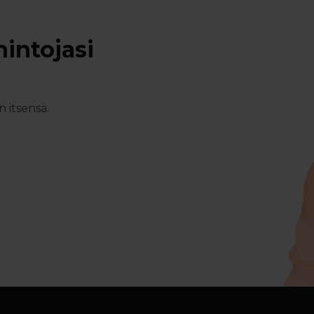
intojasi
 itsensä.