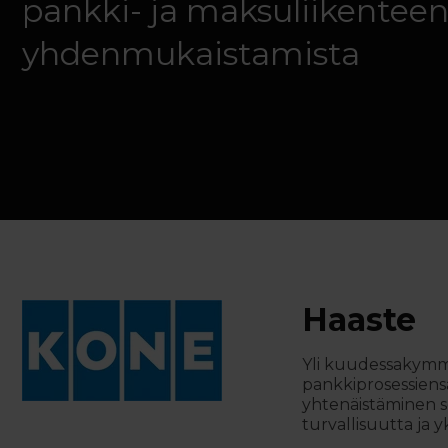
pankki- ja maksuliikentee
yhdenmukaistamista
Haaste
Yli kuudessakymmen
pankkiprosessiens
yhtenäistäminen se
turvallisuutta ja y