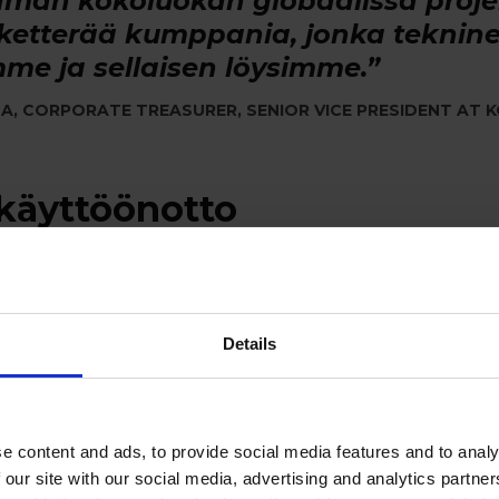
män kokoluokan globaalissa projekt
etterää kumppania, jonka tekninen
me ja sellaisen löysimme.”
A, CORPORATE TREASURER, SENIOR VICE PRESIDENT AT 
 käyttöönotto
un pilotointi aloitettiin heinäkuussa 2016, ja saman vuo
peraatiosta oli jo katettu. Vuonna 2017 painopiste k
 Kaakkois-Aasiaan ja Kiinaan.
Details
een projektin avaintekijät ovat oll
htaminen ja Nomentian joustava kä
e content and ads, to provide social media features and to analy
ystyneet etenemään maa maalta,
 our site with our social media, advertising and analytics partn
tavan palvelukeskuksiimme vaihett