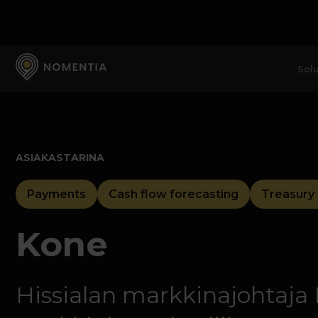
Solu
ASIAKASTARINA
Payments
Cash flow forecasting
Treasury 
Kone
Hissialan markkinajohtaja 