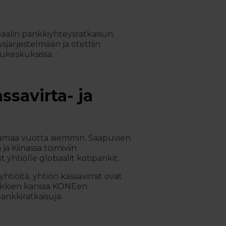
aalin pankkiyhteysratkaisun.
ärjestelmään ja otettiin
lukeskuksissa.
savirta- ja
utamaa vuotta aiemmin. Saapuvien
ja Kiinassa toimiviin
 yhtiölle globaalit kotipankit.
tiöitä, yhtiön kassavirrat ovat
 pankkien kanssa KONEen
ankkiratkaisuja.