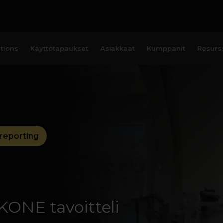
tions
Käyttötapaukset
Asiakkaat
Kumppanit
Resurss
reporting
KONE tavoitteli