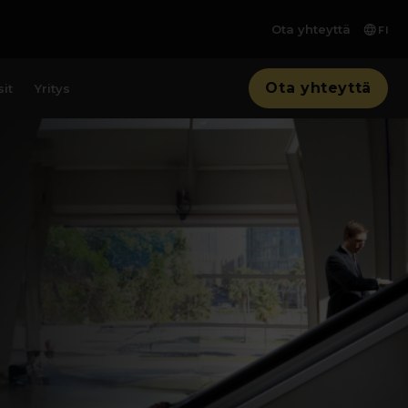
Ota yhteyttä
FI
Ota yhteyttä
it
Yritys