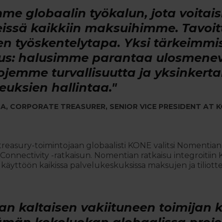
mme globaalin työkalun, jota voitais
eissä kaikkiin maksuihimme. Tavoi
n työskentelytapa. Yksi tärkeimmist
suus: halusimme parantaa ulosmene
ojemme turvallisuutta ja yksinkerta
euksien hallintaa."
A, CORPORATE TREASURER, SENIOR VICE PRESIDENT AT 
reasury-toimintojaan globaalisti KONE valitsi Nomentian
Connectivity -ratkaisun. Nomentian ratkaisu integroitiin
n käyttöön kaikissa palvelukeskuksissa maksujen ja tiliott
n kaltaisen vakiituneen toimijan 