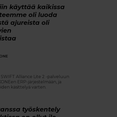
iin käyttää kaikissa
tteemme oli luoda
ä ajureista oli
vien
istaa
KONE
 SWIFT Alliance Lite 2 -palveluun
 KONEen ERP-järjestelmään, ja
eiden käsittelyä varten.
kanssa työskentely