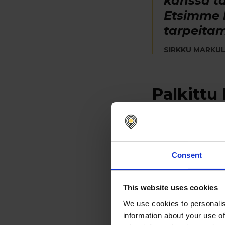
kanssa tä
Etsimme k
tarpeitam
SIRKKU MARKUL
Palkittu
Nomentian ratkais
KONEen Euroopan o
markkina-alueelle,
Consent
"Onnistun
This website uses cookies
muutosjo
We use cookies to personalis
Olemme p
information about your use of
toiminta