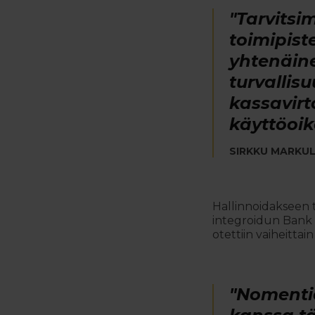
"Tarvitsi
toimipist
yhtenäine
turvalli
kassavirt
käyttöoik
SIRKKU MARKUL
Hallinnoidakseen t
integroidun Bank 
otettiin vaiheittai
"Nomentia