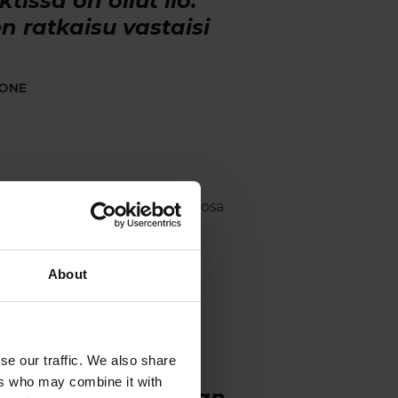
issa on ollut ilo.
 ratkaisu vastaisi
KONE
den syksyyn mennessä suurin osa
ääntyi KONEen suurimmalle
About
eet hyvä
yttöönottomalli.
se our traffic. We also share
 tuomalla uuden
ers who may combine it with
ain ja huolehtimaan