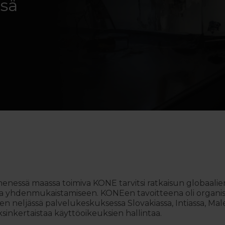
nsä
essä maassa toimiva KONE tarvitsi ratkaisun globaalien 
a yhdenmukaistamiseen. KONEen tavoitteena oli organis
n neljässä palvelukeskuksessa Slovakiassa, Intiassa, Males
ksinkertaistaa käyttöoikeuksien hallintaa.